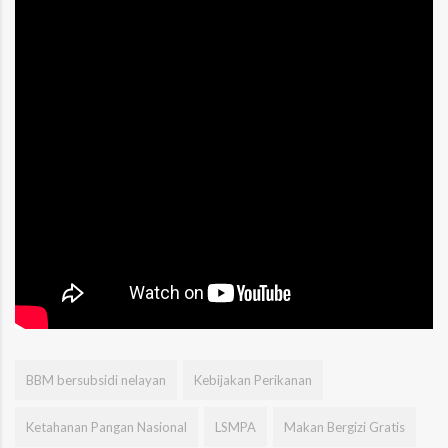
BBM bersubsidi nelayan
Kebijakan Perikanan
Ketahanan Pangan Nasional
LSMPA
Makan Bergizi Gratis