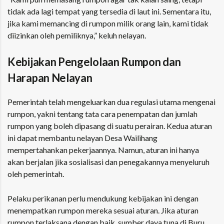
tidak ada lagi tempat yang tersedia di laut ini. Sementara itu,
jika kami memancing di rumpon milik orang lain, kami tidak
diizinkan oleh pemiliknya,” keluh nelayan.
Kebijakan Pengelolaan Rumpon dan
Harapan Nelayan
Pemerintah telah mengeluarkan dua regulasi utama mengenai
rumpon, yakni tentang tata cara penempatan dan jumlah
rumpon yang boleh dipasang di suatu perairan. Kedua aturan
ini dapat membantu nelayan Desa Wailihang
mempertahankan pekerjaannya. Namun, aturan ini hanya
akan berjalan jika sosialisasi dan penegakannya menyeluruh
oleh pemerintah.
Pelaku perikanan perlu mendukung kebijakan ini dengan
menempatkan rumpon mereka sesuai aturan. Jika aturan
rumpon terlaksana dengan baik, sumber daya tuna di Buru