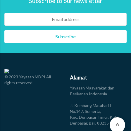
Subscribe to our newsletter
© 2023 Yayasan MDPI All
Alamat
rights reserved
Yayasan Masyarakat dan
Perikanan Indonesia
Jl. Kembang Matahari I
No.147, Sumerta,
Kec. Denpasar Timur, Kota
Denpasar, Bali, 80235