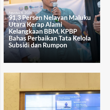
Agustus 4, 2026
91,3 Persen Nelayan Maluku
Utara Kerap Alami
Kelangkaan BBM, KPBP
Bahas Perbaikan Tata Kelola
Subsidi dan Rumpon
oleh Muhammad Alzaki Tristi Ternate– Sebanyak 91,3
persen nelayan skala kecil di Maluku Utara mengaku