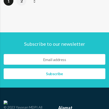
1
2
oleh Putra Satria Timur, Marwan Adam Ternate, Maluku
Utara – Di tengah terik mentari dan gelombang laut yang
tak ramah, nelayan Maluku Utara tak hanya bertarung
dengan alam, di darat, mereka harus berjibaku dengan
sistem distribusi bahan bakar yang semrawut, dan
prosedur ekspor ikan yang kian pelik. Keluhan itu
menggema dalam pertemuan Komite Pengelola Bersama
Perikanan…
Subscribe to our newsletter
Read more
© 2023 Yayasan MDPI All
Alamat