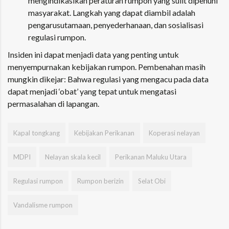
mengindikasikan peraturan rumpon yang sulit dipenuhi
masyarakat. Langkah yang dapat diambil adalah
pengarusutamaan, penyederhanaan, dan sosialisasi
regulasi rumpon.
Insiden ini dapat menjadi data yang penting untuk
menyempurnakan kebijakan rumpon. Pembenahan masih
mungkin dikejar: Bahwa regulasi yang mengacu pada data
dapat menjadi ‘obat’ yang tepat untuk mengatasi
permasalahan di lapangan.
Kapal tongkang
Kebijakan Perikanan
Koperasi nelayan
MDPI
Nelayan skala kecil
Perikanan Maluku Utara
Regulasi rumpon
Rumpon berizin
Selat Obi
Vandalisme rumpon