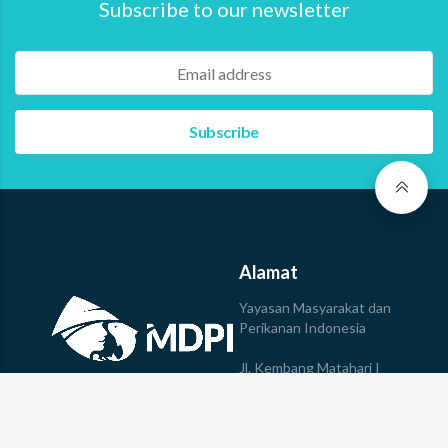
Subscribe to our newsletter
Alamat
Yayasan Masyarakat dan
Perikanan Indonesia
Jl. Kembang Matahari I
No.147, Sumerta,
Kec. Denpasar Timur, Kota
© 2023 Yayasan MDPI All
Denpasar, Bali, 80235
rights reserved