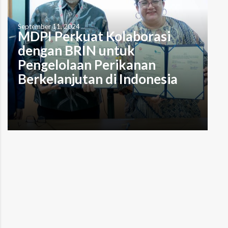
September 11, 2024
MDPI Perkuat Kolaborasi
dengan BRIN untuk
Pengelolaan Perikanan
Berkelanjutan di Indonesia
Oleh: Muhammad Alzaki Tristi Denpasar, 10 September
2024 – Yayasan Masyarakat dan Perikanan Indonesia
(MDPI) mengambil langkah maju dalam mendukung
keberlanjutan perikanan nelayan skala kecil dengan