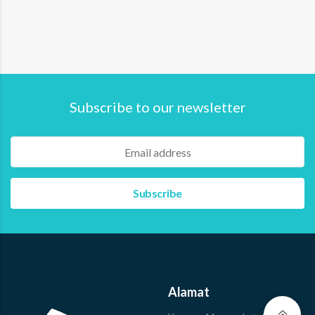
menandatangani Perjanjian Kerja Sama (PKS) bersama
Pusat Riset Perikanan, Organisasi Riset Kebumian dan
Maritim, Badan Riset dan Inovasi Nasional (BRIN) (Selasa,
10/09). Acara ini berlangsung di Ruang Rapat D…
Read more
Subscribe to our newsletter
Alamat