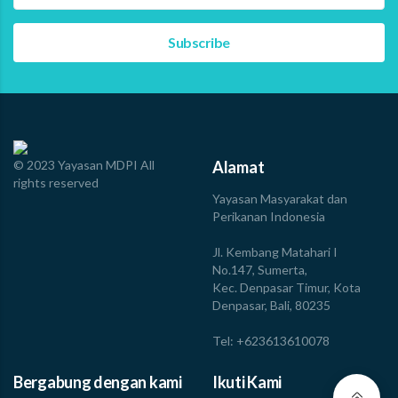
sebagai bagian dari sistem ekonomi perikanan itu sendiri.
Menjawab kesenjangan tersebut, Masyarakat dan
Perikanan Indonesia (MDPI) menghadirkan ruang dialog
melalui webinar “Bicara Segara…
Read more
© 2023 Yayasan MDPI All
Alamat
rights reserved
Yayasan Masyarakat dan
Perikanan Indonesia
Jl. Kembang Matahari I
No.147, Sumerta,
Kec. Denpasar Timur, Kota
Denpasar, Bali, 80235
Tel: +623613610078
Bergabung dengan kami
Ikuti Kami