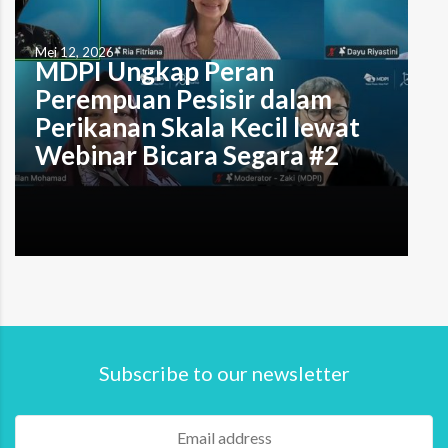
Mei 12, 2026
MDPI Ungkap Peran
Perempuan Pesisir dalam
Perikanan Skala Kecil lewat
Webinar Bicara Segara #2
Subscribe to our newsletter
oleh Muhammad Alzaki Tristi Denpasar, Bali – Peran
perempuan dalam sektor perikanan skala kecil selama ini
sering kali berada di balik layar. Tidak hanya jarang
terlihat, kontribusi mereka juga kerap tidak tercatat