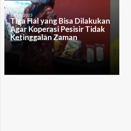
Juli 14, 2023
Tiga Hal yang Bisa Dilakukan
Agar Koperasi Pesisir Tidak
Ketinggalan Zaman
oleh Alief Dharmawan, M.A. Indira Prameswari Indonesia
sedang mendorong transformasi lembaga-lembaga
koperasi. Kepala Bidang Pemberdayaan Dinas Koperasi
dan UMKM Sulawesi Selatan, Indriastuti Saggaf, dalam
webinar MDPI “Penguatan Koperasi sebagai Langkah