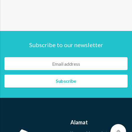
Pemberdayaan Masyarakat Pesisir” menjelaskan
terdapat tiga sektor koperasi yang menjadi prioritas
untuk ditransformasi. Ketiga sektor tersebut ialah
koperasi pertanian, peternakan, dan perikanan.
Indriastuti menyampaikan bahwa…
Read more
Subscribe to our newsletter
Alamat