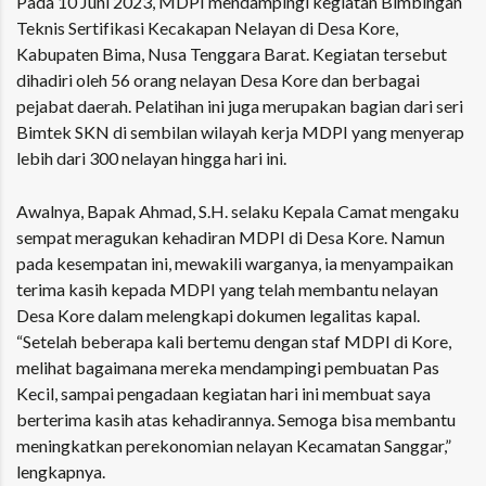
Pada 10 Juni 2023, MDPI mendampingi kegiatan Bimbingan
Teknis Sertifikasi Kecakapan Nelayan di Desa Kore,
Kabupaten Bima, Nusa Tenggara Barat. Kegiatan tersebut
dihadiri oleh 56 orang nelayan Desa Kore dan berbagai
pejabat daerah. Pelatihan ini juga merupakan bagian dari seri
Bimtek SKN di sembilan wilayah kerja MDPI yang menyerap
lebih dari 300 nelayan hingga hari ini.
Awalnya, Bapak Ahmad, S.H. selaku Kepala Camat mengaku
sempat meragukan kehadiran MDPI di Desa Kore. Namun
pada kesempatan ini, mewakili warganya, ia menyampaikan
terima kasih kepada MDPI yang telah membantu nelayan
Desa Kore dalam melengkapi dokumen legalitas kapal.
“Setelah beberapa kali bertemu dengan staf MDPI di Kore,
melihat bagaimana mereka mendampingi pembuatan Pas
Kecil, sampai pengadaan kegiatan hari ini membuat saya
berterima kasih atas kehadirannya. Semoga bisa membantu
meningkatkan perekonomian nelayan Kecamatan Sanggar,”
lengkapnya.