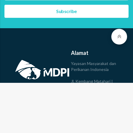
Alamat
Yayasan Masyarakat dan
Perikanan Indonesia
Jl. Kembang Matahari I
No.147, Sumerta,
Kec. Denpasar Timur, Kota
© 2023 Yayasan MDPI All
Denpasar, Bali, 80235
rights reserved
Tel: +623613610078
Bergabung dengan kami
Ikuti Kami