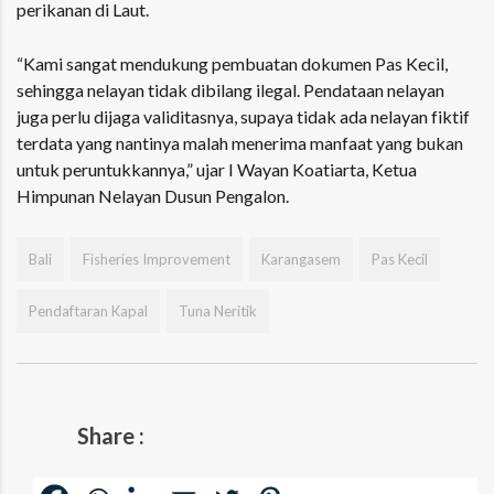
perikanan di Laut.
“Kami sangat mendukung pembuatan dokumen Pas Kecil,
sehingga nelayan tidak dibilang ilegal. Pendataan nelayan
juga perlu dijaga validitasnya, supaya tidak ada nelayan fiktif
terdata yang nantinya malah menerima manfaat yang bukan
untuk peruntukkannya,” ujar I Wayan Koatiarta, Ketua
Himpunan Nelayan Dusun Pengalon.
Bali
Fisheries Improvement
Karangasem
Pas Kecil
Pendaftaran Kapal
Tuna Neritik
Share :