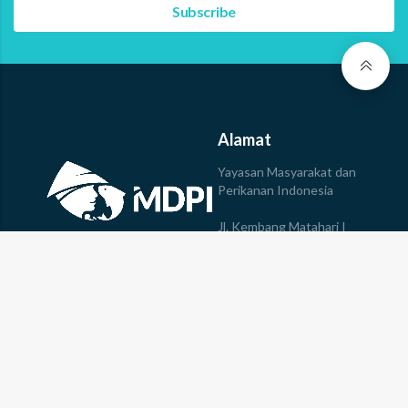
Alamat
Yayasan Masyarakat dan
Perikanan Indonesia
Jl. Kembang Matahari I
No.147, Sumerta,
Kec. Denpasar Timur, Kota
© 2023 Yayasan MDPI All
Denpasar, Bali, 80235
rights reserved
Tel: +623613610078
Bergabung dengan kami
Ikuti Kami
Karir