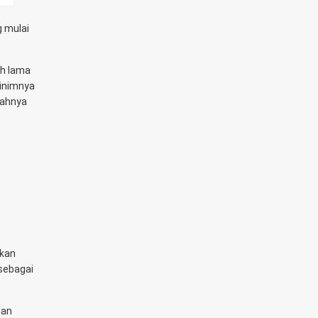
g mulai
ah lama
Minimnya
dahnya
nkan
 sebagai
uan