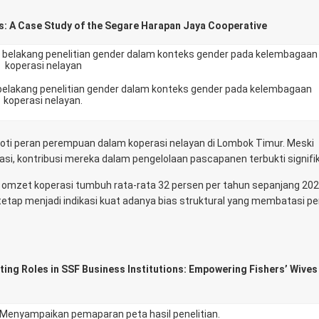
ies: A Case Study of the Segare Harapan Jaya Cooperative
r belakang penelitian gender dalam konteks gender pada kelembagaan
koperasi nelayan.
oroti peran perempuan dalam koperasi nelayan di Lombok Timur. Meski
i, kontribusi mereka dalam pengelolaan pascapanen terbukti signifi
n, omzet koperasi tumbuh rata-rata 32 persen per tahun sepanjang 20
tap menjadi indikasi kuat adanya bias struktural yang membatasi pe
ting Roles in SSF Business Institutions: Empowering Fishers’ Wives