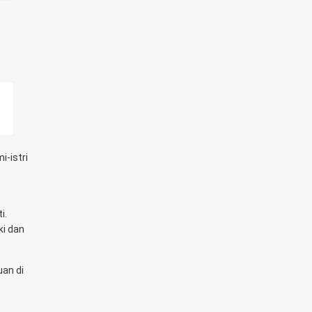
i-istri
i.
ki dan
uan di