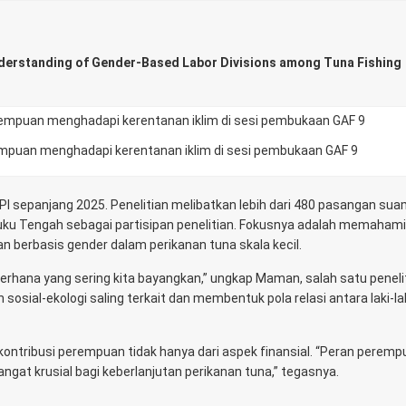
Understanding of Gender-Based Labor Divisions among Tuna Fishing
uan menghadapi kerentanan iklim di sesi pembukaan GAF 9
DPI sepanjang 2025. Penelitian melibatkan lebih dari 480 pasangan suam
luku Tengah sebagai partisipan penelitian. Fokusnya adalah memahami
 berbasis gender dalam perikanan tuna skala kecil.
rhana yang sering kita bayangkan,” ungkap Maman, salah satu penelit
sosial-ekologi saling terkait dan membentuk pola relasi antara laki-la
ontribusi perempuan tidak hanya dari aspek finansial. “Peran peremp
sangat krusial bagi keberlanjutan perikanan tuna,” tegasnya.