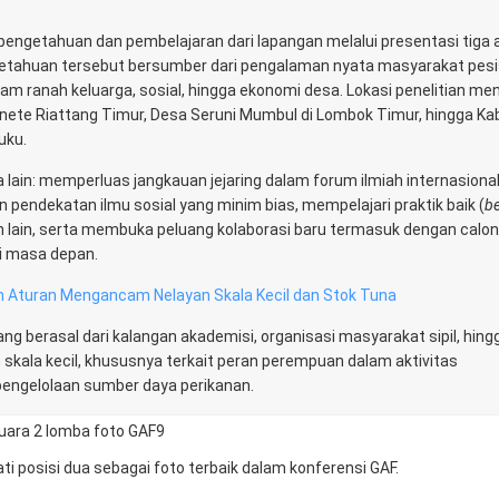
engetahuan dan pembelajaran dari lapangan melalui presentasi tiga a
engetahuan tersebut bersumber dari pengalaman nyata masyarakat pesi
m ranah keluarga, sosial, hingga ekonomi desa. Lokasi penelitian m
Tanete Riattang Timur, Desa Seruni Mumbul di Lombok Timur, hingga K
uku.
a lain: memperluas jangkauan jejaring dalam forum ilmiah internasional
endekatan ilmu sosial yang minim bias, mempelajari praktik baik (
be
ah lain, serta membuka peluang kolaborasi baru termasuk dengan calon
i masa depan.
an Aturan Mengancam Nelayan Skala Kecil dan Stok Tuna
ang berasal dari kalangan akademisi, organisasi masyarakat sipil, hing
skala kecil, khususnya terkait peran perempuan dalam aktivitas
engelolaan sumber daya perikanan.
ti posisi dua sebagai foto terbaik dalam konferensi GAF.