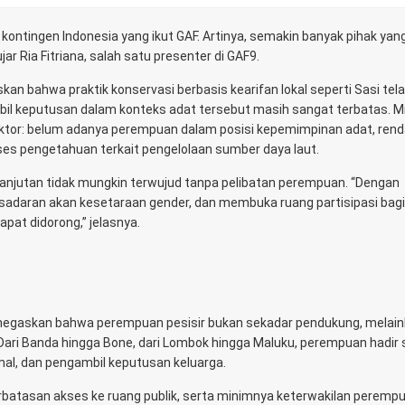
k kontingen Indonesia yang ikut GAF. Artinya, semakin banyak pihak yan
jar Ria Fitriana, salah satu presenter di GAF9.
skan bahwa praktik konservasi berbasis kearifan lokal seperti Sasi tel
il keputusan dalam konteks adat tersebut masih sangat terbatas. 
aktor: belum adanya perempuan dalam posisi kepemimpinan adat, ren
akses pengetahuan terkait pengelolaan sumber daya laut.
lanjutan tidak mungkin terwujud tanpa pelibatan perempuan. “Dengan
daran akan kesetaraan gender, dan membuka ruang partisipasi bagi
apat didorong,” jelasnya.
enegaskan bahwa perempuan pesisir bukan sekadar pendukung, melai
 Dari Banda hingga Bone, dari Lombok hingga Maluku, perempuan hadir
al, dan pengambil keputusan keluarga.
terbatasan akses ke ruang publik, serta minimnya keterwakilan peremp