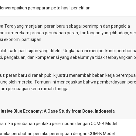
enyampaikan pemaparan peta hasil penelitian.
esa Toro yang menjalani peran baru sebagai pemimpin dan pengelola
tian ini merekam proses perubahan peran, tantangan yang dihadapi, se
i ekonomi partisipan.
lah satu partisipan yang diteliti. Ungkapan ini menjadi kunci pembacaa
, pengakuan, dan kompetensi yang sebelumnya tidak terbayangkan o
luput: peran baru di ranah publik justru menambah beban kerja perempua
ggung oleh mereka. Temuan ini menegaskan bahwa pemberdayaan pe
 dalam pembagian kerja rumah tangga.
clusive Blue Economy: A Case Study from Bone, Indonesia
namika perubahan perilaku perempuan dengan COM-B Model.