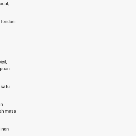
odal,
 fondasi
pil,
mpuan
 satu
un
rah masa
pinan