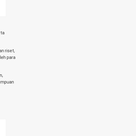
rta
n riset,
leh para
n,
rempuan