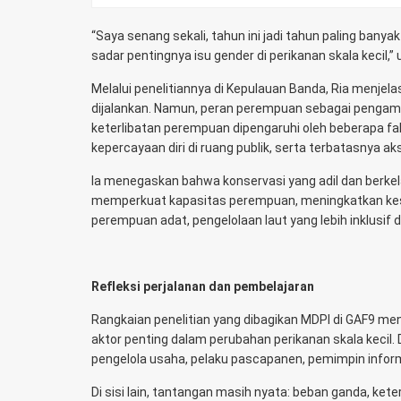
“Saya senang sekali, tahun ini jadi tahun paling banya
sadar pentingnya isu gender di perikanan skala kecil,” u
Melalui penelitiannya di Kepulauan Banda, Ria menjela
dijalankan. Namun, peran perempuan sebagai pengamb
keterlibatan perempuan dipengaruhi oleh beberapa f
kepercayaan diri di ruang publik, serta terbatasnya 
Ia menegaskan bahwa konservasi yang adil dan berke
memperkuat kapasitas perempuan, meningkatkan kesa
perempuan adat, pengelolaan laut yang lebih inklusif d
Refleksi perjalanan dan pembelajaran
Rangkaian penelitian yang dibagikan MDPI di GAF9 m
aktor penting dalam perubahan perikanan skala kecil.
pengelola usaha, pelaku pascapanen, pemimpin inform
Di sisi lain, tantangan masih nyata: beban ganda, ke