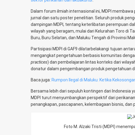
sektor perikanan dan akuakultur
.
Dalam forum ilmiah internasional ini, MDPI membawa p
jurnal dan satu poster penelitian. Seluruh produk p
dampingan MDPI, tentang keterlibatan perempuan dala
wilayah yang beragam, mulai dari Kelurahan Toro di 
Buru, Buru Selatan, dan Maluku Tengah di Provinsi Mal
Partisipasi MDPI di GAF9 dilatarbelakangi tujuan antar
mengangkat pengetahuan berbasis komunitas dengan p
practices
) dan pembelajaran lintas konteks dari wilay
donatur dalam pengembangan produk pengetahuan d
Baca juga:
Rumpon Ilegal di Maluku: Ketika Kekosong
Bersama lebih dari sepuluh kontingen dari Indonesia y
MDPI turut menyumbangkan perspektif dari perikanan 
penangkapan, pascapanen, kelembagaan bisnis, dan p
Foto M. Alzaki Tristi (MDPI) menempa