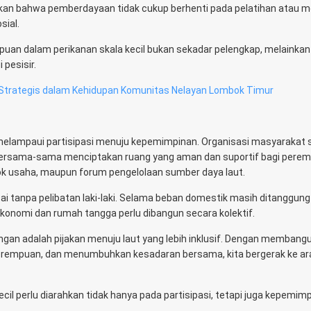
kan bahwa pemberdayaan tidak cukup berhenti pada pelatihan atau m
sial.
n dalam perikanan skala kecil bukan sekadar pelengkap, melainkan
 pesisir.
 Strategis dalam Kehidupan Komunitas Nelayan Lombok Timur
elampaui partisipasi menuju kepemimpinan. Organisasi masyarakat si
u bersama-sama menciptakan ruang yang aman dan suportif bagi pere
pok usaha, maupun forum pengelolaan sumber daya laut.
ai tanpa pelibatan laki-laki. Selama beban domestik masih ditanggung
ekonomi dan rumah tangga perlu dibangun secara kolektif.
ngan adalah pijakan menuju laut yang lebih inklusif. Dengan membang
erempuan, dan menumbuhkan kesadaran bersama, kita bergerak ke a
l perlu diarahkan tidak hanya pada partisipasi, tetapi juga kepemim