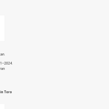
kan.
21–2024.
ran
 in Toro