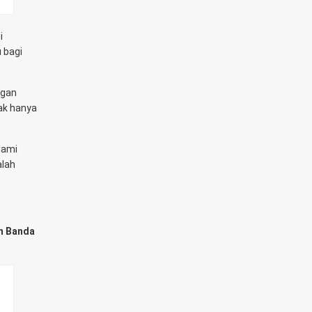
i
 bagi
ngan
ak hanya
uami
alah
n Banda