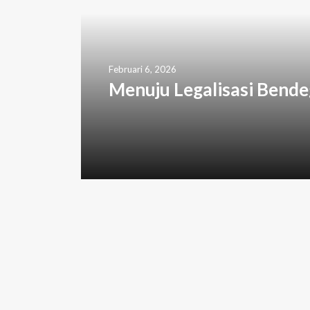
Februari 6, 2026
Menuju Legalisasi Bend
oleh I Gusti Septiari Ayu, balebengong.id T
berbasis jurnalisme warga di Bali. Terdapa
glosarium di akhir tulisan. Klik di sini unt
mengatur sistem irigasi di Bali. Sementar