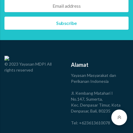
© 2023 Yayasan MDPI All
Alamat
rights reserved
Yayasan Masyarakat dan
Perikanan Indonesia
Jl. Kembang Matahari I
No.147, Sumerta,
Kec. Denpasar Timur, Kota
Denpasar, Bali, 80235
Tel: +623613610078