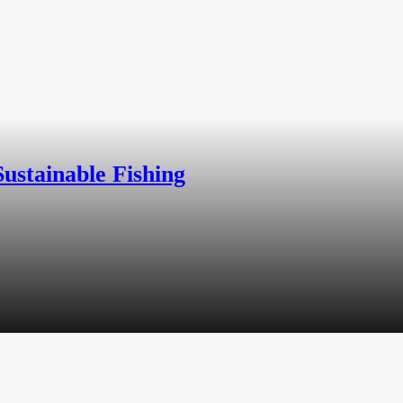
ustainable Fishing
 whether it’s recording finances, school notes, or meeting details.
rds: by reviewing our monthly spending, we can make wiser budgeti