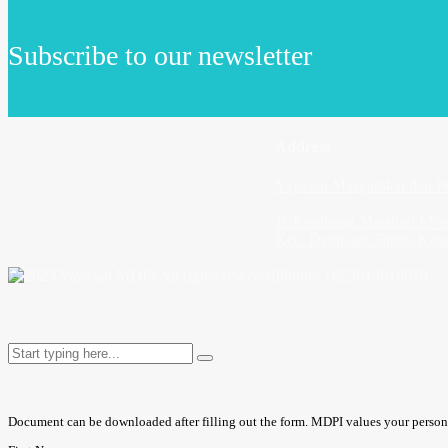
Subscribe to our newsletter
Address
Yayasan Masyarakat dan Pe
Jl. Kembang Matahari I No
Kec. Denpasar Timur, Kota
© 2023 Yayasan MDPI All rights reserved
Phone: +623613610078
Document can be downloaded after filling out the form. MDPI values your personal