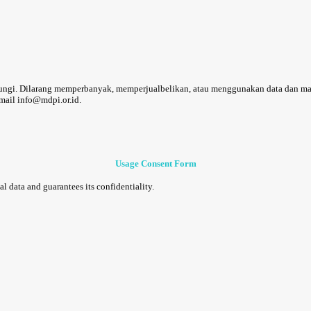
gi. Dilarang memperbanyak, memperjualbelikan, atau menggunakan data dan materi
ail info@mdpi.or.id.
Usage Consent Form
 data and guarantees its confidentiality.