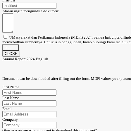
Institusi
Alasan ingin mengunduh dokumen:
©Masyarakat dan Perikanan Indonesia (MDPI) 2024. Semua hak cipta dilindun
menyebutkan sumbernya. Untuk izin penggunaan, harap hubungi kami melalui em
Submit
CLOSE
Annual Report 2024-English
Document can be downloaded after filling out the form. MDPI values your personal
First Name
Last Name
Email
Company
Give us a reason why you want to download this document?