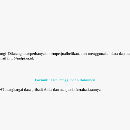
gi. Dilarang memperbanyak, memperjualbelikan, atau menggunakan data dan materi
ail info@mdpi.or.id.
Formulir Izin Penggunaan Dokumen
DPI menghargai data pribadi Anda dan menjamin kerahasiaannya.