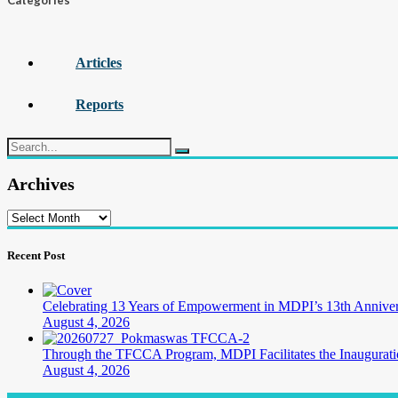
Categories
Read more
Articles
Reports
Archives
Archives
Recent Post
Celebrating 13 Years of Empowerment in MDPI’s 13th Annive
August 4, 2026
Through the TFCCA Program, MDPI Facilitates the Inaugurati
August 4, 2026