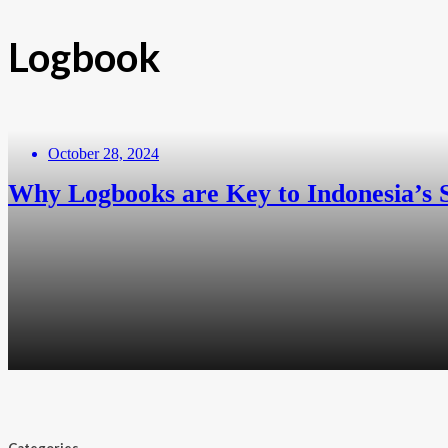
Logbook
October 28, 2024
Why Logbooks are Key to Indonesia’s S
by M. A. Indira Prameswari For some, taking notes is a dull task,
and make better decisions in the future. Consider financial reco