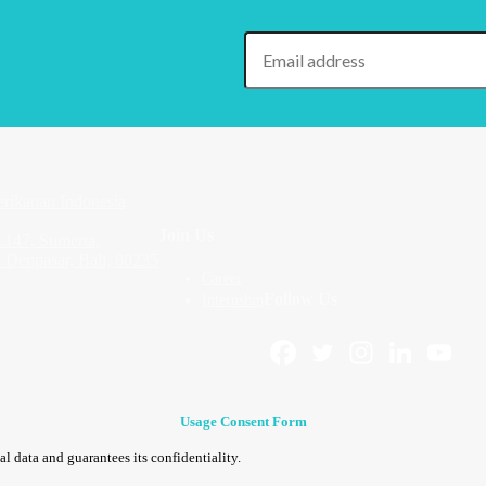
rikanan Indonesia
Join Us
.147, Sumerta,
 Denpasar, Bali, 80235
Career
Follow Us
Internship
Usage Consent Form
 data and guarantees its confidentiality.